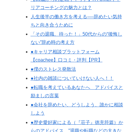
リアコーチングの魅力とは？
人生後半の働き方を考える──辞めたい気持
ちと向き合うために
「その退職、待った！」50代からの“後悔し
ない”辞め時の考え方
●キャリア相談プラットフォーム
【coachee】口コミ・評判【PR】
●僕のストレス発散法
●社内の雑談についていけない人へ！！
●転職を考えているあなたへ アドバイスと
励ましの言葉
●会社を辞めたい、どうしよう、誰かに相談
しよう
●歴史愛好家による（『荘子』徳充符篇）か
らのアドバイス ”退職や転職などの大きな