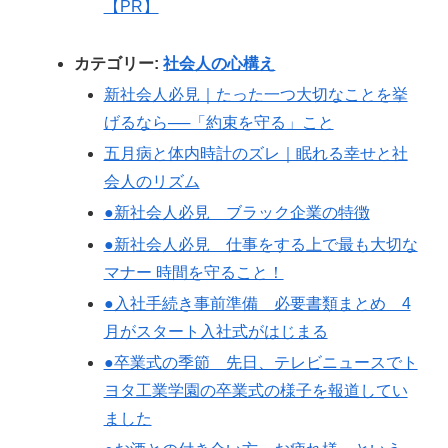
【PR】
カテゴリー:
社会人の心構え
新社会人必見｜たった一つ大切なことを挙
げるなら──「約束を守る」こと
五月病と体内時計のズレ｜眠れる幸せと社
会人のリズム
●新社会人必見 ブラック企業の特徴
●新社会人必見 仕事をする上で最も大切な
マナー 時間を守ること！
●入社手続き事前準備 必要書類まとめ 4
月がスタート入社式がはじまる
●卒業式の季節 先日、テレビニュースでト
ヨタ工業学園の卒業式の様子を報道してい
ました