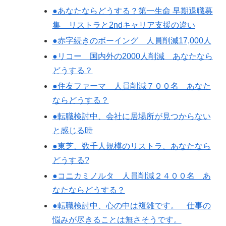
●あなたならどうする？第一生命 早期退職募
集 リストラと2ndキャリア支援の違い
●赤字続きのボーイング 人員削減17,000人
●リコー 国内外の2000人削減 あなたなら
どうする？
●住友ファーマ 人員削減７００名 あなた
ならどうする？
●転職検討中、会社に居場所が見つからない
と感じる時
●東芝、数千人規模のリストラ、あなたなら
どうする?
●コニカミノルタ 人員削減２４００名 あ
なたならどうする？
●転職検討中、心の中は複雑です。 仕事の
悩みが尽きることは無さそうです。