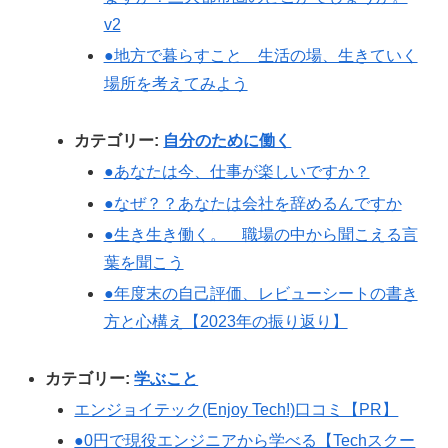
v2
●地方で暮らすこと 生活の場、生きていく
場所を考えてみよう
カテゴリー:
自分のために働く
●あなたは今、仕事が楽しいですか？
●なぜ？？あなたは会社を辞めるんですか
●生き生き働く。 職場の中から聞こえる言
葉を聞こう
●年度末の自己評価、レビューシートの書き
方と心構え【2023年の振り返り】
カテゴリー:
学ぶこと
エンジョイテック(Enjoy Tech!)口コミ【PR】
●0円で現役エンジニアから学べる【Techスクー