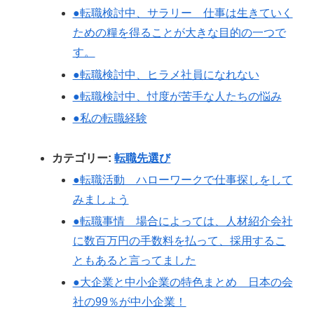
●転職検討中、サラリー 仕事は生きていく
ための糧を得ることが大きな目的の一つで
す。
●転職検討中、ヒラメ社員になれない
●転職検討中、忖度が苦手な人たちの悩み
●私の転職経験
カテゴリー:
転職先選び
●転職活動 ハローワークで仕事探しをして
みましょう
●転職事情 場合によっては、人材紹介会社
に数百万円の手数料を払って、採用するこ
ともあると言ってました
●大企業と中小企業の特色まとめ 日本の会
社の99％が中小企業！