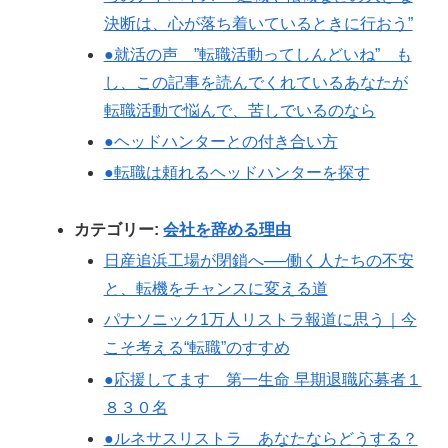
決断は、心が落ち着いているときに行おう”
●就活の声 ”転職活動ってしんどいね” も
し、この記事を読んでくれているあなたが
転職活動で悩んで、苦しでいるのなら
●ヘッドハンターとの付き合い方
●転職は頼れるヘッドハンターを探す
カテゴリー:
会社を辞める理由
日産追浜工場が閉鎖へ──働く人たちの不安
と、転機をチャンスに変える道
パナソニック1万人リストラ報道に思う｜今
こそ考える“転職”のすすめ
●応援してます 第一生命 早期退職応募者１
８３０名
●ルネサスリストラ あなたならどうする？