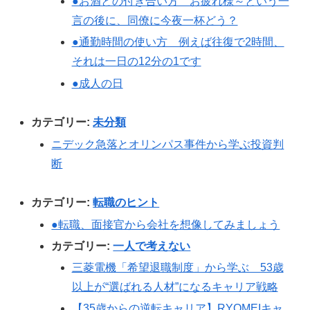
●お酒との付き合い方 お疲れ様～という一
言の後に、同僚に今夜一杯どう？
●通勤時間の使い方 例えば往復で2時間、
それは一日の12分の1です
●成人の日
カテゴリー:
未分類
ニデック急落とオリンパス事件から学ぶ投資判
断
カテゴリー:
転職のヒント
●転職、面接官から会社を想像してみましょう
カテゴリー:
一人で考えない
三菱電機「希望退職制度」から学ぶ 53歳
以上が“選ばれる人材”になるキャリア戦略
【35歳からの逆転キャリア】RYOMEIキャ