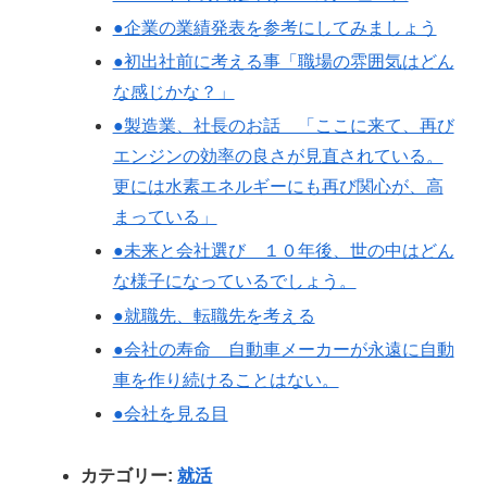
●企業の業績発表を参考にしてみましょう
●初出社前に考える事「職場の雰囲気はどん
な感じかな？」
●製造業、社長のお話 「ここに来て、再び
エンジンの効率の良さが見直されている。
更には水素エネルギーにも再び関心が、高
まっている」
●未来と会社選び １０年後、世の中はどん
な様子になっているでしょう。
●就職先、転職先を考える
●会社の寿命 自動車メーカーが永遠に自動
車を作り続けることはない。
●会社を見る目
カテゴリー:
就活