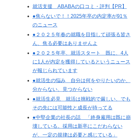
就活支援 ABABAの口コミ・評判【PR】
●焦らないで！！2025年卒の内定率が91％
のニュース
●２０２５年春の就職を目指して頑張る皆さ
ん、焦る必要はありませんよ
●２０２５年卒、就活スタート 既に、4人
に1人が内定を獲得しているというニュース
が報じられています
●就活生の悩み 自分は何をやりたいのか、
分からない、見つからない
●就活生必見 就活は挑戦的で厳しい、でも
その先には可能性と成長が待ってる
●中堅企業の社長の話 「終身雇用は既に崩
壊している。採用は新卒にこだわらない
が、一定の規律は必要と感じている」