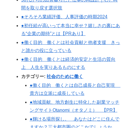
間を取り戻す選択肢
●そろそろ業績評価、人事評価の時期2024
●初任給が高いって本当に幸せ？嬉しさの裏にあ
る“企業の期待”とは【PRあり】
●働く目的 働くとは社会貢献と他者支援 きっ
と誰かの役に立っている
●働く目的 働くとは経済的安定と生活の質向
上 人生を実りあるものにする
カテゴリー:
社会のために働く
●働く目的 働くとは自己成長と自己実現
貴方は立派に成長している
●地域貢献、地方創生に特化した副業マッチ
ングサイトOtanomi（オタノミ） 【PR】
●輝ける場所探し。 あなたはどこに住んで
ますか？三大都市圏のどこかでしょうか。