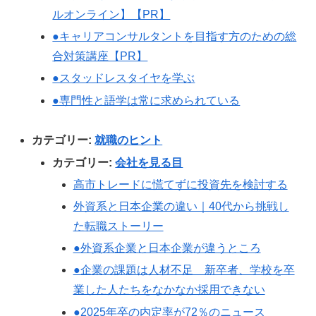
ルオンライン】【PR】
●キャリアコンサルタントを目指す方のための総
合対策講座【PR】
●スタッドレスタイヤを学ぶ
●専門性と語学は常に求められている
カテゴリー:
就職のヒント
カテゴリー:
会社を見る目
高市トレードに慌てずに投資先を検討する
外資系と日本企業の違い｜40代から挑戦し
た転職ストーリー
●外資系企業と日本企業が違うところ
●企業の課題は人材不足 新卒者、学校を卒
業した人たちをなかなか採用できない
●2025年卒の内定率が72％のニュース